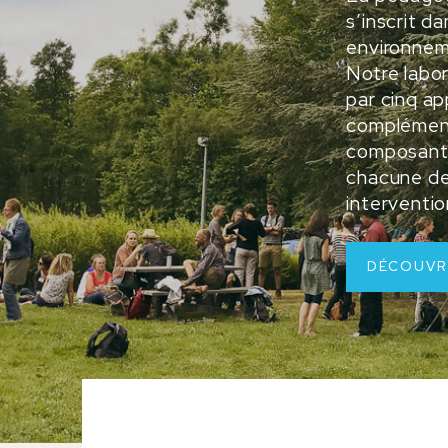
s’inscrit 
environnem
Notre labo
par cinq a
complément
composant 
chacune de
interventio
DÉCOUVR