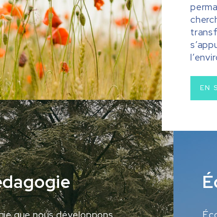
perma
cherc
trans
s’appu
l’env
EN 
édagogie
É
gie que nous développons
Éco