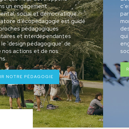
dans un engagement
c’e
ental, social et démocratique.
par
ratoire d’écopédagogie est guidé
mom
pproches pédagogiques
des
aires et interdépendantes
qui
le 'design pédagogique' de
en
 nos actions et de nos
soc
ns.
IR NOTRE PÉDAGOGIE