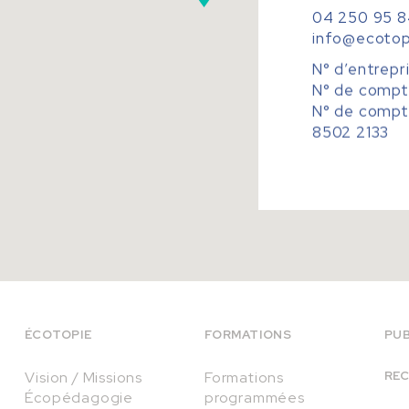
04 250 95 8
info@ecotop
N° d’entrepr
N° de compt
N° de compt
8502 2133
ÉCOTOPIE
FORMATIONS
PUB
Vision / Missions
Formations
RE
Écopédagogie
programmées