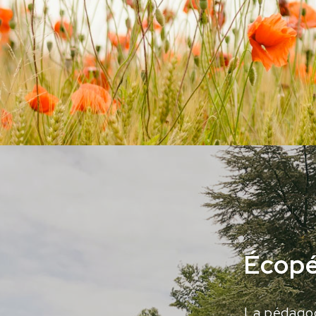
Écop
La pédago