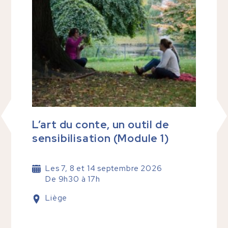
L’art du conte, un outil de
Éco
sensibilisation (Module 1)
rega
de t
Les 7, 8 et 14 septembre 2026
De 9h30 à 17h
Le
; 
Liège
we
11
D