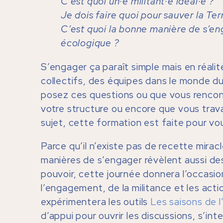
C’est quoi un·e militant·e idéal·e ?
Je dois faire quoi pour sauver la Ter
C’est quoi la bonne manière de s’enga
écologique ?
S’engager ça paraît simple mais en réali
collectifs, des équipes dans le monde du 
posez ces questions ou que vous rencon
votre structure ou encore que vous trava
sujet, cette formation est faite pour vou
Parce qu’il n’existe pas de recette mirac
manières de s’engager révèlent aussi d
pouvoir, cette journée donnera l’occasion
l’engagement, de la militance et les ac
expérimentera les outils
Les saisons de
d’appui pour ouvrir les discussions, s’in