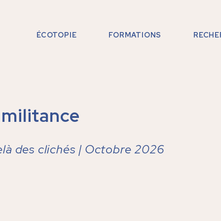
ÉCOTOPIE
FORMATIONS
RECHE
FORMATIONS PROGRAMMÉES
FORMATIONS SUR MESURE
DESIGN PÉDAGOGIQUE
militance
là des clichés |
Octobre 2026