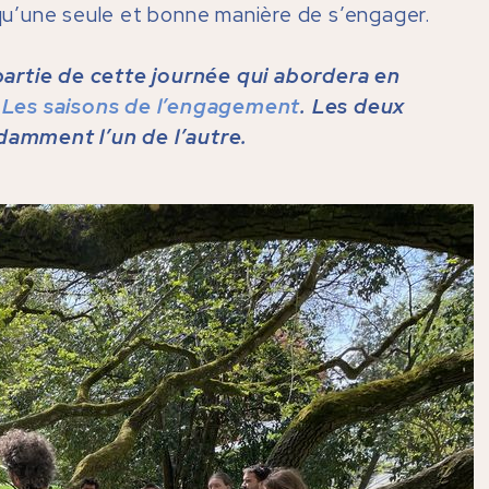
e qu’une seule et bonne manière de s’engager.
partie de cette journée qui abordera en
i
Les saisons de l’engagement
. Les deux
amment l’un de l’autre.