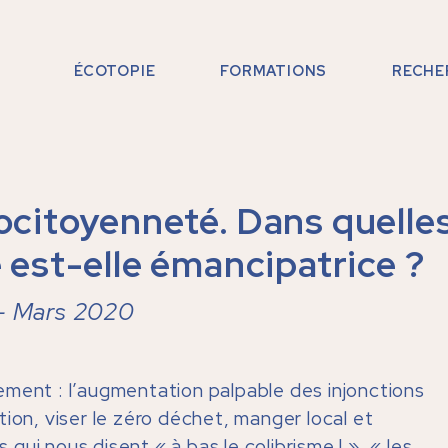
ÉCOTOPIE
FORMATIONS
RECHE
FORMATIONS PROGRAMMÉES
FORMATIONS SUR MESURE
DESIGN PÉDAGOGIQUE
cocitoyenneté. Dans quelle
e est-elle émancipatrice ?
 - Mars 2020
ement : l’augmentation palpable des injonctions
ion, viser le zéro déchet, manger local et
s qui nous disent « à bas le colibrisme ! », « les