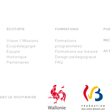
ÉCOTOPIE
FORMATIONS
PUB
Vision / Missions
Formations
RE
Écopédagogie
programmées
Équipe
Formations sur mesure
AC
Historique
Design pédagogique
Partenaires
FAQ
VEC LE SOUTIEN DE