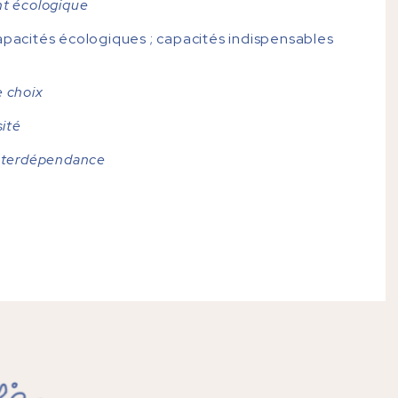
nt écologique
capacités écologiques ; capacités indispensables
e choix
sité
interdépendance